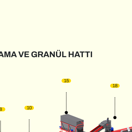
KAMA VE GRANÜL HATTI
15
18
10
8