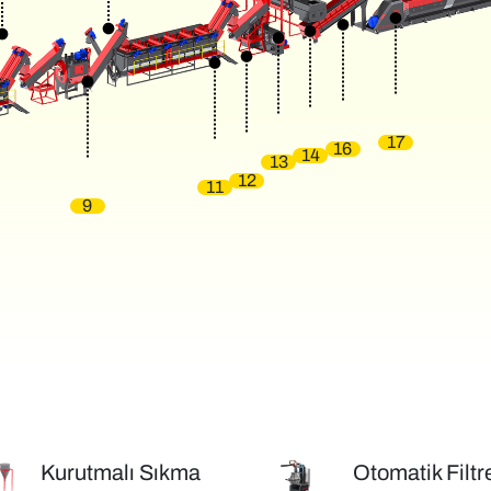
17
16
14
13
12
11
9
Kurutmalı Sıkma
Otomatik Filtr