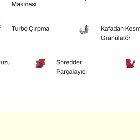
Makinesi
Turbo Çırpma
Kafadan Kes
Granülatör
vuzu
Shredder
Parçalayıcı