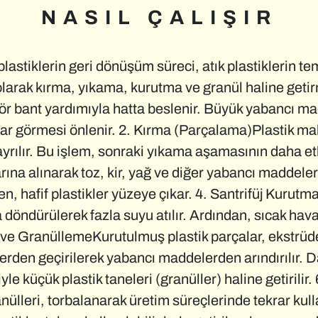
NASIL ÇALIŞIR
 plastiklerin geri dönüşüm süreci, atık plastiklerin
 olarak kırma, yıkama, kurutma ve granül haline ge
ör bant yardımıyla hatta beslenir. Büyük yabancı mad
arar görmesi önlenir. 2. Kırma (Parçalama)Plastik ma
rılır. Bu işlem, sonraki yıkama aşamasının daha etk
rına alınarak toz, kir, yağ ve diğer yabancı maddelerd
en, hafif plastikler yüzeye çıkar. 4. Santrifüj Kurut
a döndürülerek fazla suyu atılır. Ardından, sıcak ha
 ve GranüllemeKurutulmuş plastik parçalar, ekstrüd
ltrelerden geçirilerek yabancı maddelerden arındırılır. 
le küçük plastik taneleri (granüller) haline getirili
lleri, torbalanarak üretim süreçlerinde tekrar kul