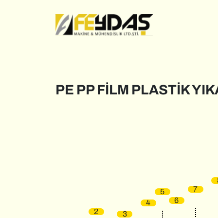
PE PP FİLM PLASTİK YI
7
5
6
4
2
3