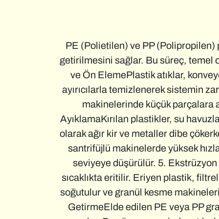
PE (Polietilen) ve PP (Polipropilen)
getirilmesini sağlar. Bu süreç, temel
ve Ön ElemePlastik atıklar, konvey
ayırıcılarla temizlenerek sistemin z
makinelerinde küçük parçalara ay
AyıklamaKırılan plastikler, su havuzla
olarak ağır kir ve metaller dibe çökerk
santrifüjlü makinelerde yüksek hızl
seviyeye düşürülür. 5. Ekstrüzyon
sıcaklıkta eritilir. Eriyen plastik, fi
soğutulur ve granül kesme makineleriy
GetirmeElde edilen PE veya PP granü