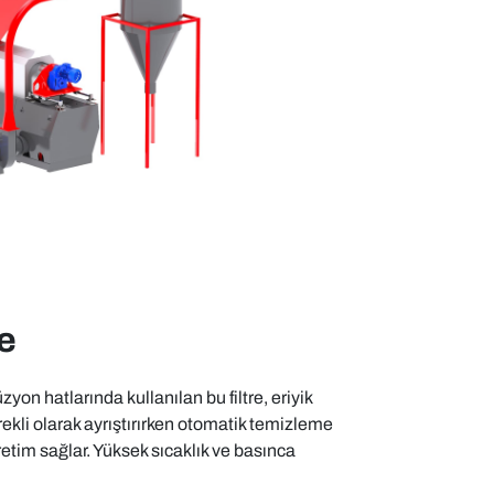
e
yon hatlarında kullanılan bu filtre, eriyik
ekli olarak ayrıştırırken otomatik temizleme
retim sağlar. Yüksek sıcaklık ve basınca