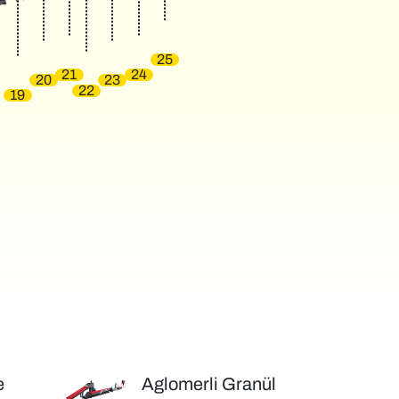
25
21
24
20
23
22
19
e
Aglomerli Granül