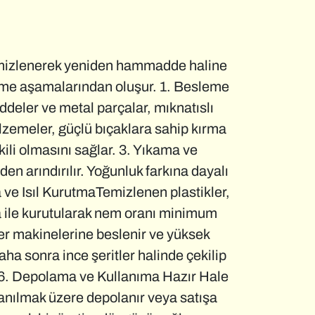
 temizlenerek yeniden hammadde haline
tirme aşamalarından oluşur. 1. Besleme
deler ve metal parçalar, mıknatıslı
lzemeler, güçlü bıçaklara sahip kırma
ili olmasını sağlar. 3. Yıkama ve
en arındırılır. Yoğunluk farkına dayalı
ma ve Isıl KurutmaTemizlenen plastikler,
va ile kurutularak nem oranı minimum
er makinelerine beslenir ve yüksek
Daha sonra ince şeritler halinde çekilip
r. 6. Depolama ve Kullanıma Hazır Hale
lanılmak üzere depolanır veya satışa